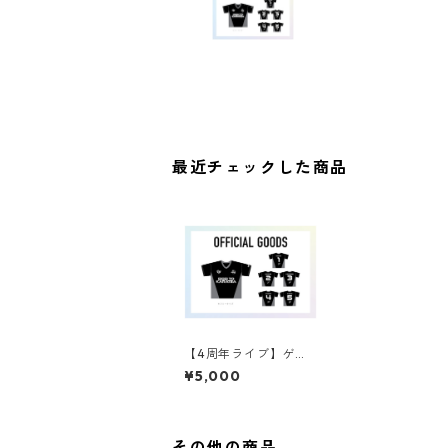
最近チェックした商品
【4周年ライブ】ゲー
ムシャツ
¥5,000
その他の商品