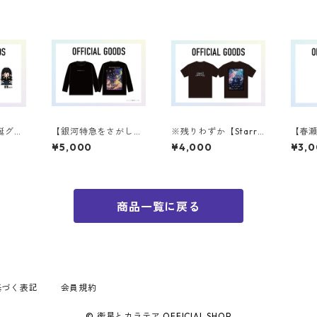
誕グッ
【銀河特急をさがし
※残りわずか【Starry
【春
セット
て】 TOUR ロンT
Journey】 TOUR Tシ
ズ】
¥5,000
¥4,000
¥3,
ャツ
商品一覧に戻る
基づく表記
会員規約
© 衛星とカラテア OFFICIAL SHOP