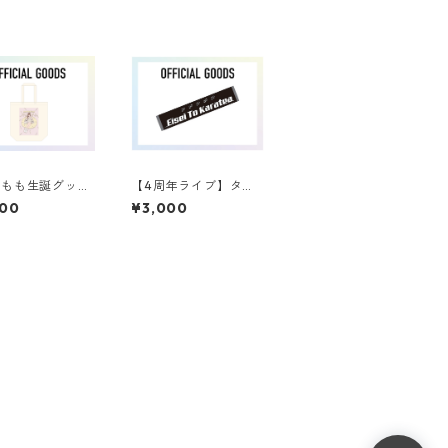
瀬もも生誕グッ
【4周年ライブ】タオ
トートバッグ
ル
000
¥3,000